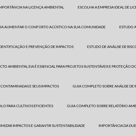
IMPORTÂNCIA NA LICENÇA AMBIENTAL
ESCOLHA A EMPRESA IDEAL DE LI
 PARA AUMENTAR O CONFORTO ACÚSTICO NA SUA COMUNIDADE
ESTUDO A
IDENTIFICAÇÃO E PREVENÇÃO DE IMPACTOS
ESTUDO DE ANÁLISE DE RISC
CTO AMBIENTAL EIA É ESSENCIAL PARA PROJETOS SUSTENTÁVEIS E PROTEÇÃO D
 CONTAMINADAS E SEUS IMPACTOS
GUIA COMPLETO SOBRE ANÁLISE DE R
LO PARA CULTIVOS EFICIENTES
GUIA COMPLETO SOBRE RELATÓRIO AMBI
NIMIZAR IMPACTOS E GARANTIR SUSTENTABILIDADE
IMPORTÂNCIA DA DUE