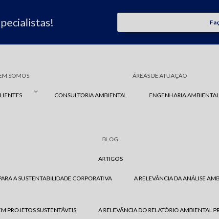
ecialistas!
Fa
EM SOMOS
ÁREAS DE ATUAÇÃO
LIENTES
CONSULTORIA AMBIENTAL
ENGENHARIA AMBIENTA
BLOG
ARTIGOS
PARA A SUSTENTABILIDADE CORPORATIVA
A RELEVÂNCIA DA ANÁLISE A
EM PROJETOS SUSTENTÁVEIS
A RELEVÂNCIA DO RELATÓRIO AMBIENTAL P